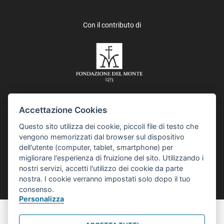
Con il contributo di
Accettazione Cookies
In collaborazione con i Quartieri del Comune di Bologna e Asp,
Questo sito utilizza dei cookie, piccoli file di testo che
Azienda pubblica di servizi alla persona, IES, Istituzione
vengono memorizzati dal browser sul dispositivo
Educazione Scuola, e Istituzione per l’inclusione sociale e
dell'utente (computer, tablet, smartphone) per
comunitaria. Il progetto “Collaborare è Bologna” è realizzato
migliorare l'esperienza di fruizione del sito. Utilizzando i
anche grazie al contributo della Fondazione del Monte di Bologna
nostri servizi, accetti l'utilizzo dei cookie da parte
e Ravenna, e Metroweb.
nostra. I cookie verranno impostati solo dopo il tuo
consenso.
Personalizza
Informativa sul trattamento dei dati personali