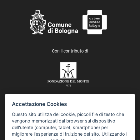
Con il contributo di
Accettazione Cookies
In collaborazione con i Quartieri del Comune di Bologna e Asp,
Questo sito utilizza dei cookie, piccoli file di testo che
Azienda pubblica di servizi alla persona, IES, Istituzione
vengono memorizzati dal browser sul dispositivo
Educazione Scuola, e Istituzione per l’inclusione sociale e
dell'utente (computer, tablet, smartphone) per
comunitaria. Il progetto “Collaborare è Bologna” è realizzato
migliorare l'esperienza di fruizione del sito. Utilizzando i
anche grazie al contributo della Fondazione del Monte di Bologna