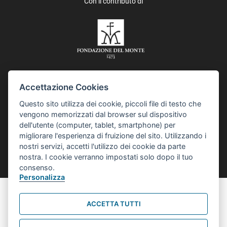
Con il contributo di
Accettazione Cookies
In collaborazione con i Quartieri del Comune di Bologna e Asp,
Questo sito utilizza dei cookie, piccoli file di testo che
Azienda pubblica di servizi alla persona, IES, Istituzione
vengono memorizzati dal browser sul dispositivo
Educazione Scuola, e Istituzione per l’inclusione sociale e
dell'utente (computer, tablet, smartphone) per
comunitaria. Il progetto “Collaborare è Bologna” è realizzato
migliorare l'esperienza di fruizione del sito. Utilizzando i
anche grazie al contributo della Fondazione del Monte di Bologna
nostri servizi, accetti l'utilizzo dei cookie da parte
e Ravenna, e Metroweb.
nostra. I cookie verranno impostati solo dopo il tuo
consenso.
Personalizza
Informativa sul trattamento dei dati personali
ACCETTA TUTTI
Comune di Bologna, Piazza Maggiore, 6 - 40124 Bologna P.Iva