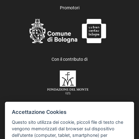
Promotori
Con il contributo di
Accettazione Cookies
In collaborazione con i Quartieri del Comune di Bologna e Asp,
Questo sito utilizza dei cookie, piccoli file di testo che
Azienda pubblica di servizi alla persona, IES, Istituzione
vengono memorizzati dal browser sul dispositivo
Educazione Scuola, e Istituzione per l’inclusione sociale e
dell'utente (computer, tablet, smartphone) per
comunitaria. Il progetto “Collaborare è Bologna” è realizzato