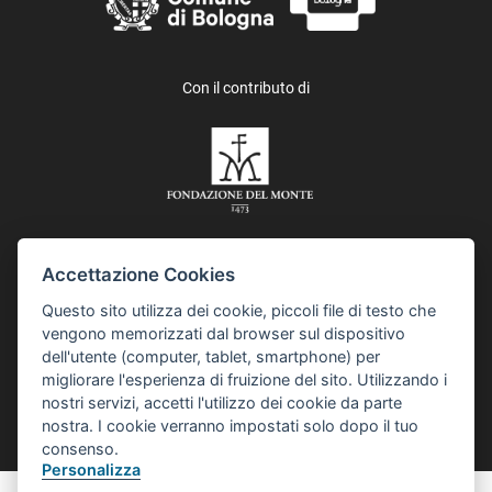
Con il contributo di
Accettazione Cookies
In collaborazione con i Quartieri del Comune di Bologna e Asp,
Questo sito utilizza dei cookie, piccoli file di testo che
Azienda pubblica di servizi alla persona, IES, Istituzione
vengono memorizzati dal browser sul dispositivo
Educazione Scuola, e Istituzione per l’inclusione sociale e
dell'utente (computer, tablet, smartphone) per
comunitaria. Il progetto “Collaborare è Bologna” è realizzato
migliorare l'esperienza di fruizione del sito. Utilizzando i
anche grazie al contributo della Fondazione del Monte di Bologna
nostri servizi, accetti l'utilizzo dei cookie da parte
e Ravenna, e Metroweb.
nostra. I cookie verranno impostati solo dopo il tuo
consenso.
Personalizza