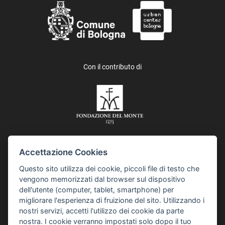
Con il contributo di
Accettazione Cookies
In collaborazione con i Quartieri del Comune di Bologna e Asp,
Questo sito utilizza dei cookie, piccoli file di testo che
Azienda pubblica di servizi alla persona, IES, Istituzione
vengono memorizzati dal browser sul dispositivo
Educazione Scuola, e Istituzione per l’inclusione sociale e
dell'utente (computer, tablet, smartphone) per
comunitaria. Il progetto “Collaborare è Bologna” è realizzato
migliorare l'esperienza di fruizione del sito. Utilizzando i
anche grazie al contributo della Fondazione del Monte di Bologna
nostri servizi, accetti l'utilizzo dei cookie da parte
e Ravenna, e Metroweb.
nostra. I cookie verranno impostati solo dopo il tuo