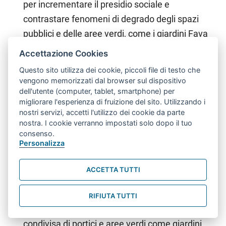
per incrementare il presidio sociale e
contrastare fenomeni di degrado degli spazi
pubblici e delle aree verdi, come i giardini Fava
e Pincherle. Con la stessa finalità è stato
Accettazione Cookies
pensato anche il progetto di co-housing Porto15
Questo sito utilizza dei cookie, piccoli file di testo che
per la gestione condivisa degli spazi comuni
vengono memorizzati dal browser sul dispositivo
dell'utente (computer, tablet, smartphone) per
all’interno di alloggi di edilizia pubblica.
migliorare l'esperienza di fruizione del sito. Utilizzando i
Interventi per il commercio
che favoriscano
nostri servizi, accetti l'utilizzo dei cookie da parte
l’integrazione tra le esigenze dei residenti e lo
nostra. I cookie verranno impostati solo dopo il tuo
consenso.
sviluppo armonico delle attività commerciali
Personalizza
nell’area intorno al Mercato delle Erbe e
sull’asse di via San Felice.
ACCETTA TUTTI
Rigenerazione dell’area circostante via San
Felice e via Riva Reno
agevolando le varie
RIFIUTA TUTTI
forme di mobilità e promuovendo la cura
condivisa di portici e aree verdi come giardini