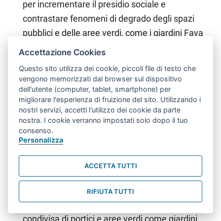
per incrementare il presidio sociale e
contrastare fenomeni di degrado degli spazi
pubblici e delle aree verdi, come i giardini Fava
e Pincherle. Con la stessa finalità è stato
Accettazione Cookies
pensato anche il progetto di co-housing Porto15
Questo sito utilizza dei cookie, piccoli file di testo che
per la gestione condivisa degli spazi comuni
vengono memorizzati dal browser sul dispositivo
dell'utente (computer, tablet, smartphone) per
all’interno di alloggi di edilizia pubblica.
migliorare l'esperienza di fruizione del sito. Utilizzando i
Interventi per il commercio
che favoriscano
nostri servizi, accetti l'utilizzo dei cookie da parte
l’integrazione tra le esigenze dei residenti e lo
nostra. I cookie verranno impostati solo dopo il tuo
consenso.
sviluppo armonico delle attività commerciali
Personalizza
nell’area intorno al Mercato delle Erbe e
sull’asse di via San Felice.
ACCETTA TUTTI
Rigenerazione dell’area circostante via San
Felice e via Riva Reno
agevolando le varie
RIFIUTA TUTTI
forme di mobilità e promuovendo la cura
condivisa di portici e aree verdi come giardini